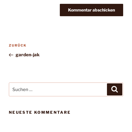
Beitragsnavigation
Vorheriger
ZURÜCK
Beitrag
garden-jak
Suchen
Suche
nach:
NEUESTE KOMMENTARE